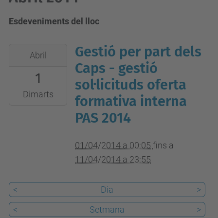
Esdeveniments del lloc
Gestió per part dels
2014-
Abril
04-
Caps - gestió
1
01T00:05:00+02:00
sol·licituds oferta
2014-
Dimarts
formativa interna
04-
PAS 2014
11T23:55:00+02:00
01/04/2014 a 00:05
fins a
11/04/2014 a 23:55
<
Dia
>
<
Setmana
>