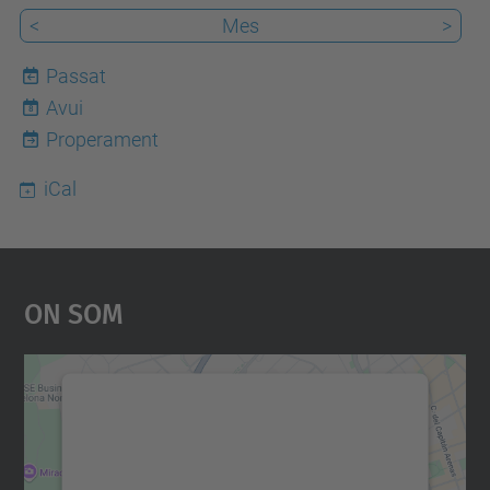
<
Mes
>
Passat
Avui
8
Properament
iCal
On Som
Necessitem el vostre
consentiment per carregar el
servei Google Maps!