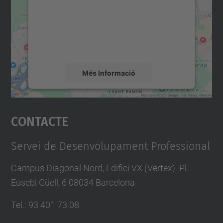
Utilitzem un servei de tercers per incrustar
contingut del mapa que pugui recollir dades
sobre la vostra activitat. Reviseu-ne els
detalls i accepteu el servei per veure el
mapa.
Més Informació
Accepta
Contacte
powered by
Usercentrics Consent
Management Platform
Servei de Desenvolupament Professional
Campus Diagonal Nord, Edifici VX (Vèrtex). Pl.
Eusebi Güell, 6 08034 Barcelona
Tel.
:
93 401 73 08