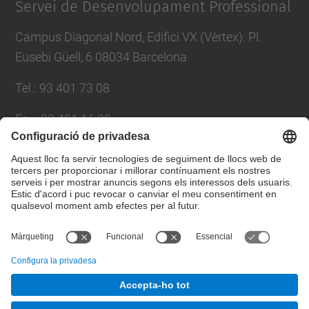
Servei de Desenvolupament Professional
Campus Diagonal Nord, Edifici VX (Vèrtex). Pl.
Eusebi Güell, 6 08034 Barcelona
Tel.
:
93 401 73 08
Fax
:
93 401 16 22
E-mail
:
sdp.formacio@upc.edu
Directori UPC
Formulari de contacte
© UPC
Servei de Desenvolupament Professional. SDP.