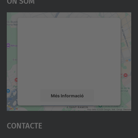
On Som
Necessitem el vostre
consentiment per carregar el
servei Google Maps!
Utilitzem un servei de tercers per incrustar
contingut del mapa que pugui recollir dades
sobre la vostra activitat. Reviseu-ne els
detalls i accepteu el servei per veure el
mapa.
Més Informació
Accepta
Contacte
powered by
Usercentrics Consent
Management Platform