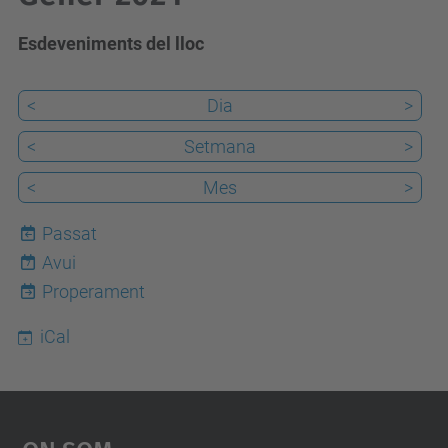
Esdeveniments del lloc
<
Dia
>
<
Setmana
>
<
Mes
>
Passat
Avui
7
Properament
iCal