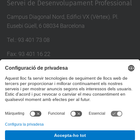
Servei de Desenvolupament Professional
Campus Diagonal Nord, Edifici VX (Vèrtex). Pl.
Eusebi Güell, 6 08034 Barcelona
Tel.
:
93 401 73 08
Fax
:
93 401 16 22
E-mail
:
sdp.formacio@upc.edu
Directori UPC
Formulari de contacte
© UPC
Servei de Desenvolupament Professional. SDP.