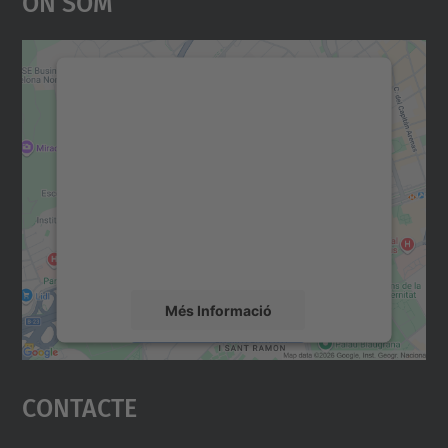
On Som
Necessitem el vostre
consentiment per carregar el
servei Google Maps!
Utilitzem un servei de tercers per incrustar
contingut del mapa que pugui recollir dades
sobre la vostra activitat. Reviseu-ne els
detalls i accepteu el servei per veure el
mapa.
Més Informació
Accepta
Contacte
powered by
Usercentrics Consent
Management Platform