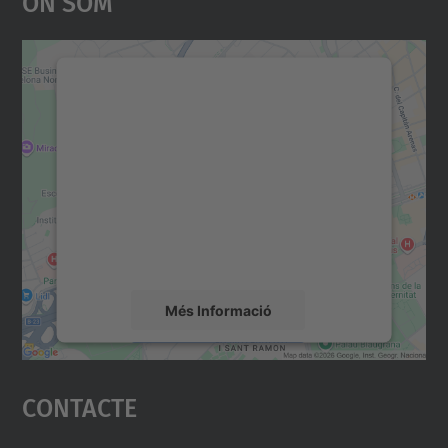
On Som
Necessitem el vostre
consentiment per carregar el
servei Google Maps!
Utilitzem un servei de tercers per incrustar
contingut del mapa que pugui recollir dades
sobre la vostra activitat. Reviseu-ne els
detalls i accepteu el servei per veure el
mapa.
Més Informació
Accepta
Contacte
powered by
Usercentrics Consent
Management Platform