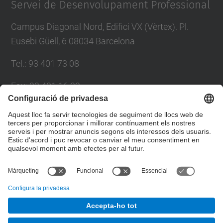
Servei de Desenvolupament Professional
Campus Diagonal Nord, Edifici VX (Vèrtex). Pl.
Eusebi Güell, 6 08034 Barcelona
Tel.
:
93 401 73 08
Fax
:
93 401 16 22
E-mail
:
sdp.formacio@upc.edu
Directori UPC
Formulari de contacte
© UPC
Servei de Desenvolupament Professional. SDP.