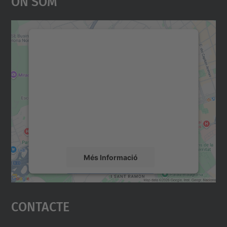
On Som
Necessitem el vostre
consentiment per carregar el
servei Google Maps!
Utilitzem un servei de tercers per incrustar
contingut del mapa que pugui recollir dades
sobre la vostra activitat. Reviseu-ne els
detalls i accepteu el servei per veure el
mapa.
Més Informació
Accepta
Contacte
powered by
Usercentrics Consent
Management Platform