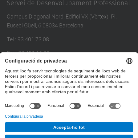
Servei de Desenvolupament Professional
Campus Diagonal Nord, Edifici VX (Vèrtex). Pl.
Eusebi Güell, 6 08034 Barcelona
Tel.
:
93 401 73 08
Fax
:
93 401 16 22
E-mail
:
sdp.formacio@upc.edu
Directori UPC
Formulari de contacte
© UPC
Servei de Desenvolupament Professional. SDP.