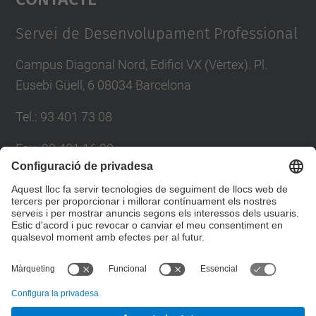
Management Platform
Servei de Desenvolupament Professional
Campus Diagonal Nord, Edifici VX (Vèrtex). Pl.
Eusebi Güell, 6 08034 Barcelona
Tel.
:
93 401 73 08
Fax
:
93 401 16 22
E-mail
:
sdp.formacio@upc.edu
Directori UPC
Formulari de contacte