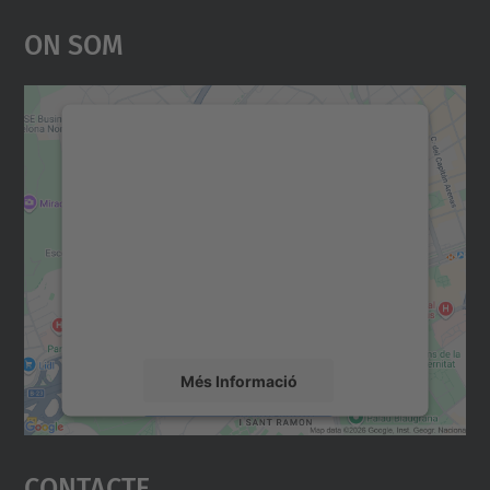
On Som
Necessitem el vostre
consentiment per carregar el
servei Google Maps!
Utilitzem un servei de tercers per incrustar
contingut del mapa que pugui recollir dades
sobre la vostra activitat. Reviseu-ne els
detalls i accepteu el servei per veure el
mapa.
Més Informació
Accepta
Contacte
powered by
Usercentrics Consent