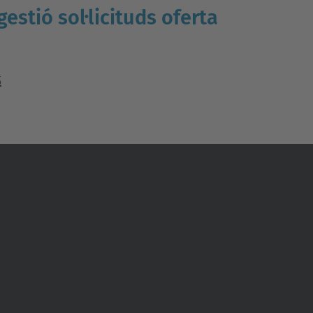
gestió sol·licituds oferta
5