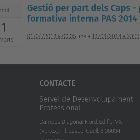
Gestió per part dels Caps - 
Abril
formativa interna PAS 2014
1
:05:00+02:00
01/04/2014 a 00:05
fins a
11/04/2014 a 23:5
marts
:55:00+02:00
Contacte
Servei de Desenvolupament
Professional
Campus Diagonal Nord, Edifici VX
(Vèrtex). Pl. Eusebi Güell, 6 08034
Barcelona