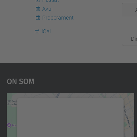
2014-
Avui
8
04-
Properament
01T00
iCal
2014-
Di
04-
11T23
On Som
Necessitem el vostre consentiment
per carregar el servei Google Maps!
Utilitzem un servei de tercers per incrustar
contingut del mapa que pugui recollir dades