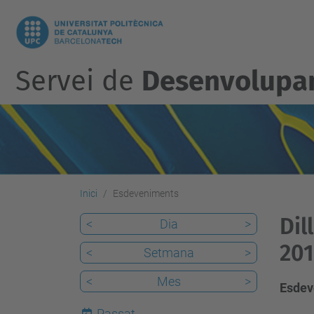
Servei de
Desenvolupam
Inici
Esdeveniments
Dil
<
Dia
>
201
<
Setmana
>
<
Mes
>
Esdev
Passat