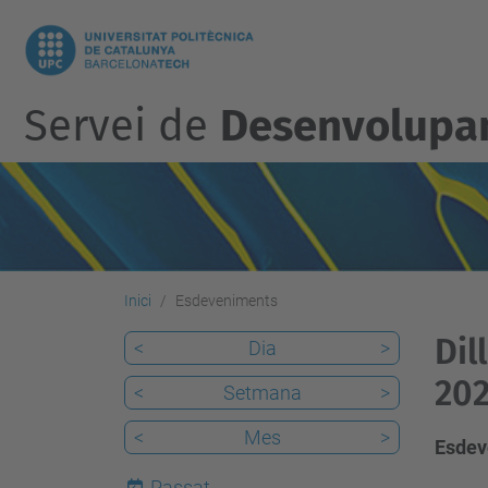
Servei de
Desenvolupam
Inici
Esdeveniments
Dil
<
Dia
>
202
<
Setmana
>
<
Mes
>
Esdev
Passat