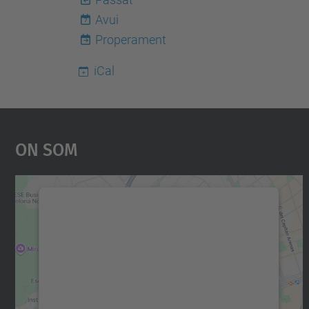
Avui
7
Properament
iCal
On Som
Necessitem el vostre consentiment
per carregar el servei Google Maps!
Utilitzem un servei de tercers per incrustar
contingut del mapa que pugui recollir dades
sobre la vostra activitat. Reviseu-ne els
detalls i accepteu el servei per veure el mapa.