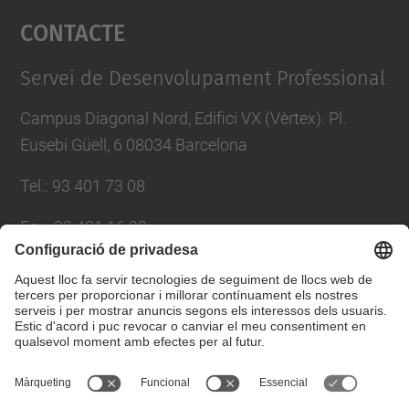
Contacte
powered by
Usercentrics Consent
Management Platform
Servei de Desenvolupament Professional
Campus Diagonal Nord, Edifici VX (Vèrtex). Pl.
Eusebi Güell, 6 08034 Barcelona
Tel.
:
93 401 73 08
Fax
:
93 401 16 22
E-mail
:
sdp.formacio@upc.edu
Directori UPC
Formulari de contacte