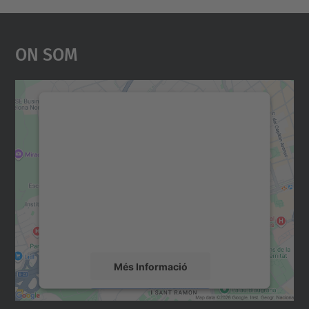
On Som
Necessitem el vostre
consentiment per carregar el
servei Google Maps!
Utilitzem un servei de tercers per incrustar
contingut del mapa que pugui recollir dades
sobre la vostra activitat. Reviseu-ne els
detalls i accepteu el servei per veure el
mapa.
Més Informació
Accepta