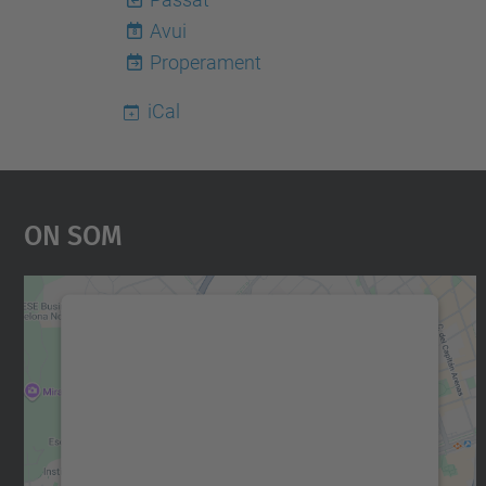
Avui
8
Properament
iCal
On Som
Necessitem el vostre consentiment
per carregar el servei Google Maps!
Utilitzem un servei de tercers per incrustar
contingut del mapa que pugui recollir dades
sobre la vostra activitat. Reviseu-ne els
detalls i accepteu el servei per veure el mapa.