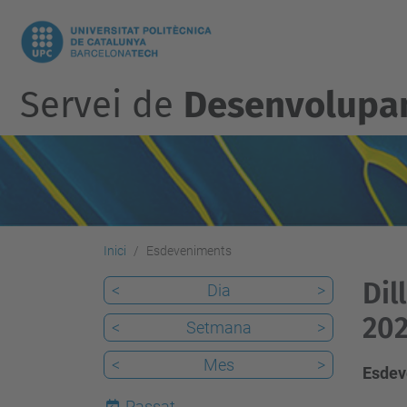
Servei de
Desenvolupam
Inici
Esdeveniments
Dil
<
Dia
>
202
<
Setmana
>
<
Mes
>
Esdev
Passat