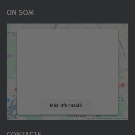
On Som
Necessitem el vostre
consentiment per carregar el
servei Google Maps!
Utilitzem un servei de tercers per incrustar
contingut del mapa que pugui recollir dades
sobre la vostra activitat. Reviseu-ne els
detalls i accepteu el servei per veure el
mapa.
Més Informació
Accepta
Contacte
powered by
Usercentrics Consent