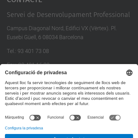
Management Platform
Servei de Desenvolupament Professional
Campus Diagonal Nord, Edifici VX (Vèrtex). Pl.
Eusebi Güell, 6 08034 Barcelona
Tel.
:
93 401 73 08
Fax
:
93 401 16 22
E-mail
:
sdp.formacio@upc.edu
Directori UPC
Formulari de contacte