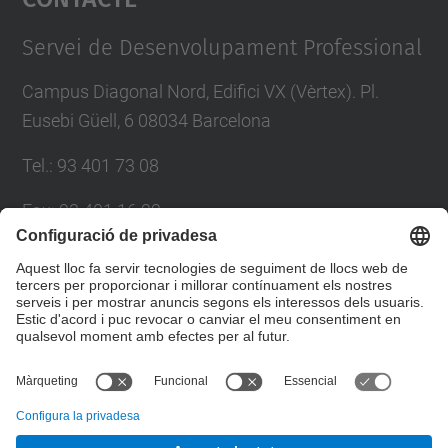
Management Platform
Servei de Desenvolupament Professional
Campus Diagonal Nord, Edifici VX (Vèrtex). Pl.
Eusebi Güell, 6 08034 Barcelona
Tel.
:
93 401 73 08
Fax
:
93 401 16 22
E-mail
:
sdp.formacio@upc.edu
Directori UPC
Formulari de contacte