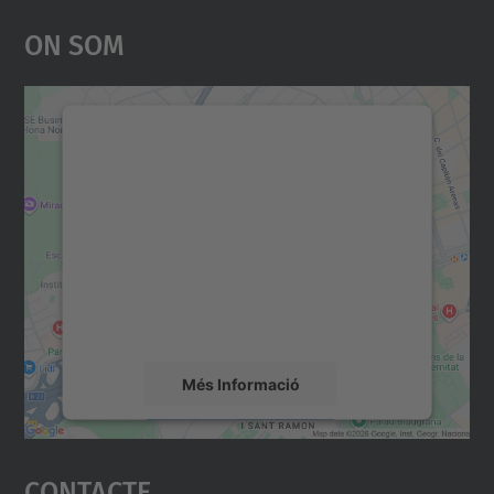
On Som
Necessitem el vostre
consentiment per carregar el
servei Google Maps!
Utilitzem un servei de tercers per incrustar
contingut del mapa que pugui recollir dades
sobre la vostra activitat. Reviseu-ne els
detalls i accepteu el servei per veure el
mapa.
Més Informació
Accepta
Contacte
powered by
Usercentrics Consent