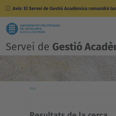
Avís: El Servei de Gestió Acadèmica romandrà tanc
Servei de
Gestió Acadè
Inici
Resultats de la cerca