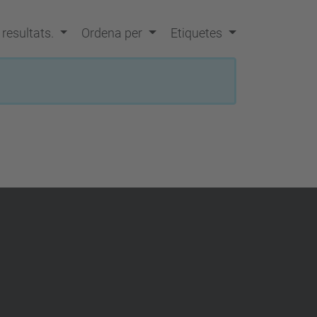
a
…
s resultats.
Ordena per
Etiquetes