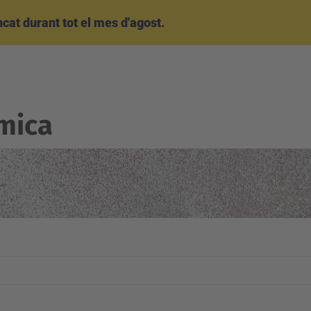
at durant tot el mes d'agost.
mica