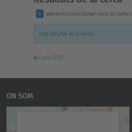
elements coincideixen amb el vostre c
0
Cap resultat en la cerca.
Canal RSS
On Som
Necessitem el vostre consentiment
per carregar el servei Google Maps!