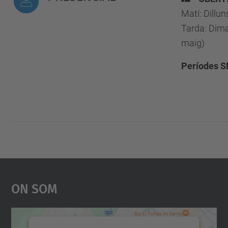
Matí: Dillu
Tarda: Dima
maig)
Períodes S
On Som