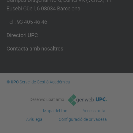
Eusebi Güell, 6 08034 Barcelona
Tel.
:
93 405 46 46
Directori UPC
Contacta amb nosaltres
© UPC
Servei de Gestió Académica
Desenvolupat amb
Mapa del lloc
Accessibilitat
Avís legal
Configuració de privadesa