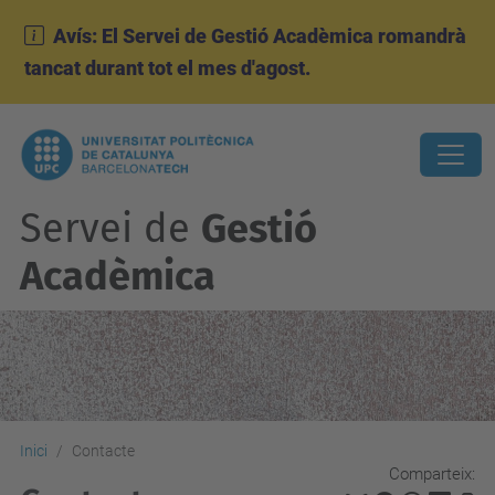
Avís: El Servei de Gestió Acadèmica romandrà
tancat durant tot el mes d'agost.
Servei de
Gestió
Acadèmica
Inici
Contacte
Comparteix: