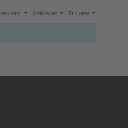
a
…
s resultats.
Ordena per
Etiquetes