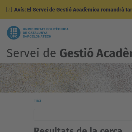
Avís: El Servei de Gestió Acadèmica romandrà tanc
Servei de
Gestió Acadè
Inici
Resultats de la cerca