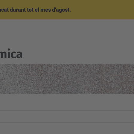
at durant tot el mes d'agost.
mica