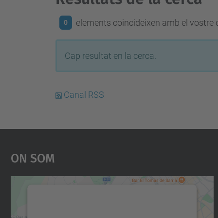
elements coincideixen amb el vostre c
0
Cap resultat en la cerca.
Canal RSS
On Som
Necessitem el vostre consentiment
per carregar el servei Google Maps!