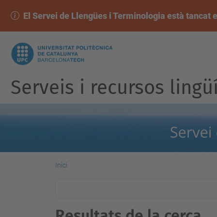
El Servei de Llengües i Terminologia està tancat e
Serveis i recursos lingü
Inici
Resultats de la cerca