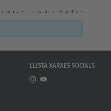
a
…
s resultats.
Ordena per
Etiquetes
Llista Xarxes Socials