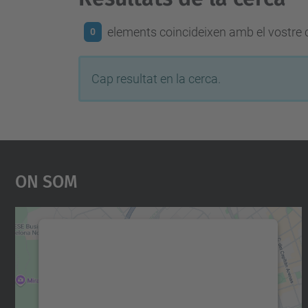
elements coincideixen amb el vostre c
0
Cap resultat en la cerca.
On Som
Necessitem el vostre consentiment
per carregar el servei Google Maps!
Utilitzem un servei de tercers per incrustar
contingut del mapa que pugui recollir dades