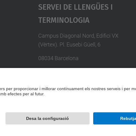
Servei De Llengües I
Terminologia
Campus Diagonal Nord, Edifici VX
(Vèrtex). Pl. Eusebi Güell, 6
08034 Barcelona
Telèfon 93 401 74 97
Directori UPC
Formulari de contacte
Desenvolupat amb
Mapa del lloc