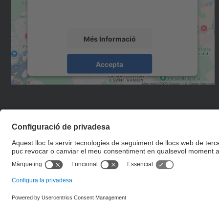
sobre la vostra activitat. Reviseu-ne els
detalls i accepteu el servei per veure el mapa.
Més Informació
Accepta
powered by
Usercentrics Consent
Management Platform
© UPC
Servei de Llengües i Terminologia.