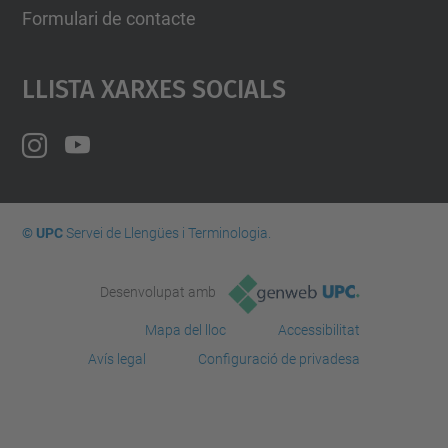
Formulari de contacte
Llista Xarxes Socials
© UPC
Servei de Llengües i Terminologia.
Desenvolupat amb
Mapa del lloc
Accessibilitat
Avís legal
Configuració de privadesa