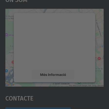
Necessitem el vostre
consentiment per carregar el
servei Google Maps!
Utilitzem un servei de tercers per incrustar
contingut del mapa que pugui recollir dades
sobre la vostra activitat. Reviseu-ne els
detalls i accepteu el servei per veure el
mapa.
Més Informació
Accepta
Contacte
powered by
Usercentrics Consent
Management Platform