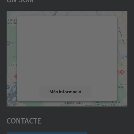
Necessitem el vostre
consentiment per carregar el
servei Google Maps!
Utilitzem un servei de tercers per incrustar
contingut del mapa que pugui recollir dades
sobre la vostra activitat. Reviseu-ne els
detalls i accepteu el servei per veure el
mapa.
Més Informació
Accepta
Contacte
powered by
Usercentrics Consent
Management Platform