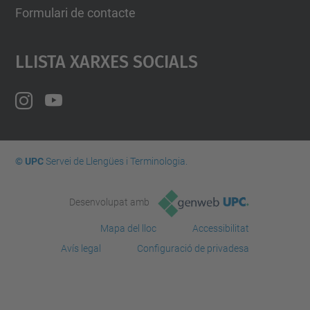
Formulari de contacte
Llista Xarxes Socials
© UPC
Servei de Llengües i Terminologia.
Desenvolupat amb
Mapa del lloc
Accessibilitat
Avís legal
Configuració de privadesa