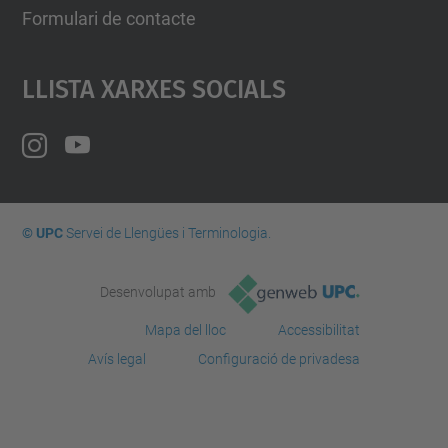
Formulari de contacte
Llista Xarxes Socials
© UPC
Servei de Llengües i Terminologia.
Desenvolupat amb
Mapa del lloc
Accessibilitat
Avís legal
Configuració de privadesa