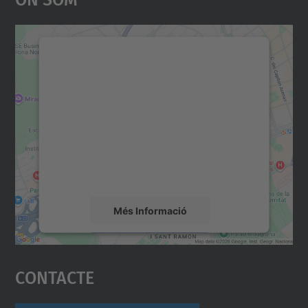
Necessitem el vostre
consentiment per carregar el
servei Google Maps!
Utilitzem un servei de tercers per incrustar
contingut del mapa que pugui recollir dades
sobre la vostra activitat. Reviseu-ne els
detalls i accepteu el servei per veure el
mapa.
Més Informació
Accepta
Contacte
powered by
Usercentrics Consent
Management Platform