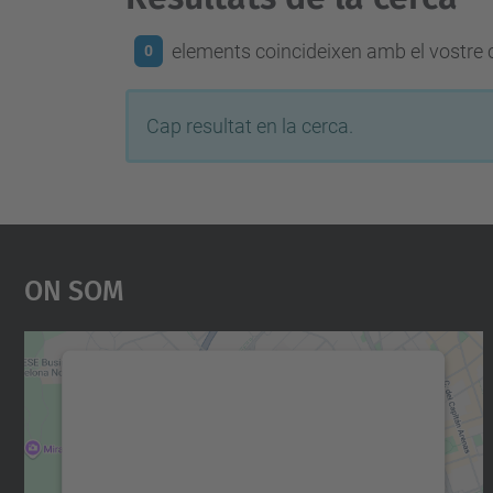
elements coincideixen amb el vostre c
0
Cap resultat en la cerca.
On Som
Necessitem el vostre consentiment
per carregar el servei Google Maps!
Utilitzem un servei de tercers per incrustar
contingut del mapa que pugui recollir dades