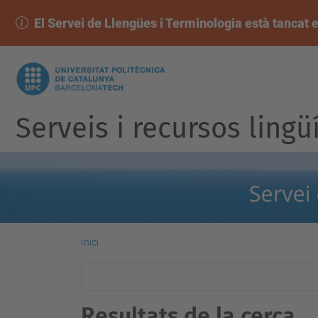
El Servei de Llengües i Terminologia està tancat e
Serveis i recursos lingü
Inici
Resultats de la cerca