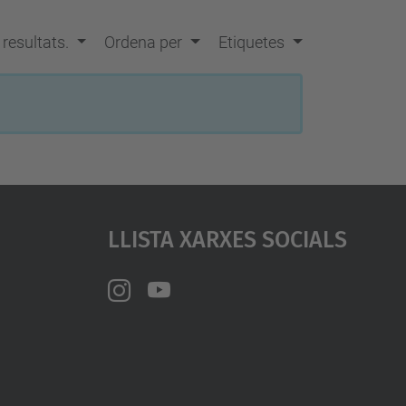
a
…
s resultats.
Ordena per
Etiquetes
Llista Xarxes Socials