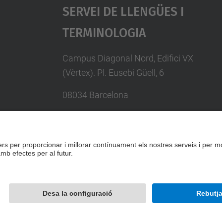
Servei De Llengües I
Terminologia
Campus Diagonal Nord, Edifici VX
(Vèrtex). Pl. Eusebi Güell, 6
08034 Barcelona
Telèfon 93 401 74 97
Directori UPC
Formulari de contacte
Desenvolupat amb
Mapa del lloc