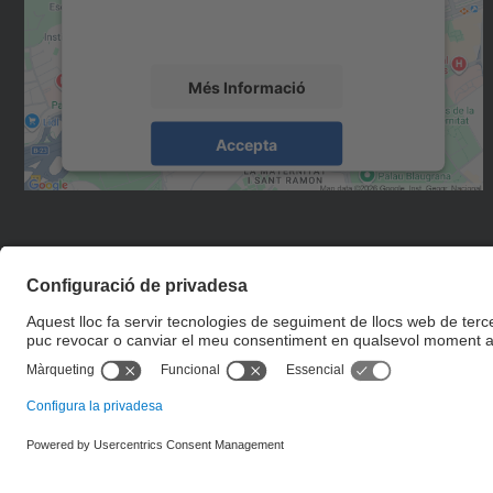
sobre la vostra activitat. Reviseu-ne els
detalls i accepteu el servei per veure el mapa.
Més Informació
Accepta
powered by
Usercentrics Consent
Management Platform
© UPC
Servei de Llengües i Terminologia.