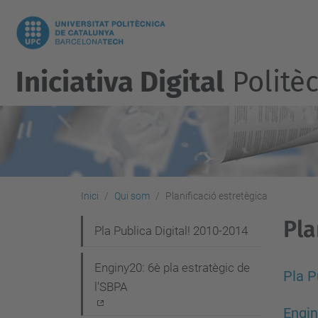
Iniciativa Digital
Politèc
Inici
Qui som
Planificació estretègica
Pla
N
Pla Publica Digital! 2010-2014
a
Enginy20: 6è pla estratègic de
v
Pla P
l'SBPA
e
Engin