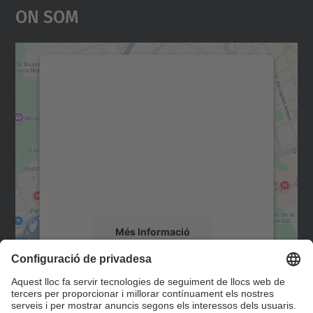
On Som
Necessitem el vostre
consentiment per carregar el
servei Google Maps!
Utilitzem un servei de tercers per incrustar
contingut del mapa que pugui recollir dades
sobre la vostra activitat. Reviseu-ne els
detalls i accepteu el servei per veure el
mapa.
Més Informació
Accepta
Contacte
powered by
Usercentrics Consent
Management Platform