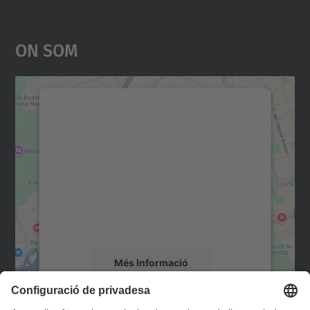
On Som
Necessitem el vostre
consentiment per carregar el
servei Google Maps!
Utilitzem un servei de tercers per incrustar
contingut del mapa que pugui recollir dades
sobre la vostra activitat. Reviseu-ne els
detalls i accepteu el servei per veure el
mapa.
Més Informació
Accepta