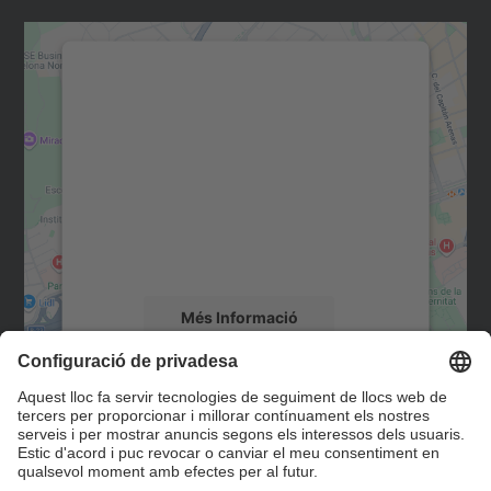
Necessitem el vostre
consentiment per carregar el
servei Google Maps!
Utilitzem un servei de tercers per incrustar
contingut del mapa que pugui recollir dades
sobre la vostra activitat. Reviseu-ne els
detalls i accepteu el servei per veure el
mapa.
Més Informació
Accepta
Contacte
powered by
Usercentrics Consent
Management Platform
Formulari de contacte