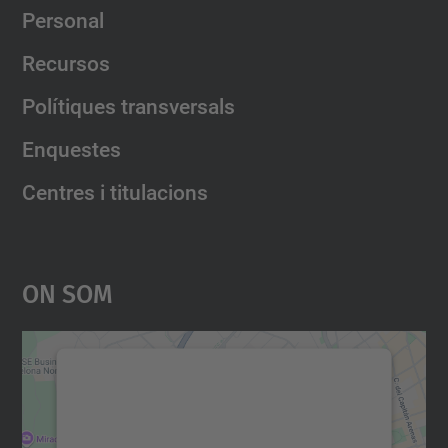
Personal
Recursos
Polítiques transversals
Enquestes
Centres i titulacions
On Som
Necessitem el vostre
consentiment per carregar el
servei Google Maps!