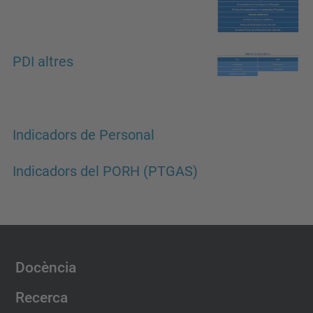
PDI altres
Indicadors de Personal
Indicadors del PORH (PTGAS)
Docència
Recerca