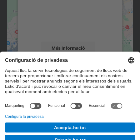
Utilitzem un servei de tercers per incrustar
contingut del mapa que pugui recollir dades
sobre la vostra activitat. Reviseu-ne els
detalls i accepteu el servei per veure el
mapa.
Més Informació
Accepta
Contacte
powered by
Usercentrics Consent
Management Platform
Formulari de contacte
© UPC