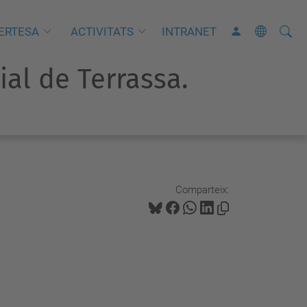
Cerca
C
ERTESA
ACTIVITATS
INTRANET
e
rial de Terrassa.
r
c
a
a
v
a
n
Comparteix:
ç
a
d
a
…