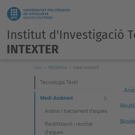
Institut d'Investigació 
INTEXTER
Inici
RECERCA
Medi Ambient
N
Tecnologia Tèxtil
Anàl
a
Medi Ambient
v
Reutil
Anàlisi i tractament d'aigües
e
Biode
g
Reutilització i reciclat
a
d'aigues