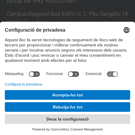
Junta de PAS Funcionari
Campus Diagonal Sud, Edifici U. C. Pau Gargallo, 14
08028 Barcelona
Tel.
:
93 401 71 46
E-mail
:
junta.pasf@upc.edu
Formulari de contacte
© UPC
Junta PAS Funcionari
Desenvolupat amb
Mapa del lloc
Accessibilitat