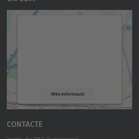
Necessitem el vostre
consentiment per carregar el
servei Google Maps!
Utilitzem un servei de tercers per incrustar
contingut del mapa que pugui recollir dades
sobre la vostra activitat. Reviseu-ne els
detalls i accepteu el servei per veure el
mapa.
Més Informació
Accepta
Contacte
powered by
Usercentrics Consent
Management Platform