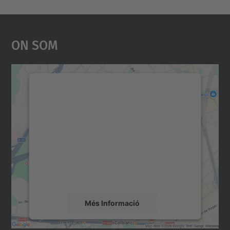
On Som
Necessitem el vostre
consentiment per carregar el
servei Google Maps!
Utilitzem un servei de tercers per incrustar
contingut del mapa que pugui recollir dades
sobre la vostra activitat. Reviseu-ne els
detalls i accepteu el servei per veure el
mapa.
Més Informació
Accepta