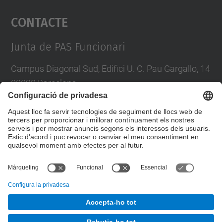
Contacte
powered by
Usercentrics Consent
Management Platform
Junta de PAS Funcionari
Campus Diagonal Sud, Edifici U. C. Pau Gargallo, 14
08028 Barcelona
Tel.
:
93 401 71 46
E-mail
:
junta.pasf@upc.edu
Formulari de contacte
© UPC
Junta PAS Funcionari