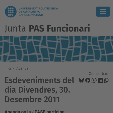
Junta
PAS Funcionari
Inici
Agenda
Comparteix:
Esdeveniments del
dia Divendres, 30.
Desembre 2011
Agenda on la JPASF participa.