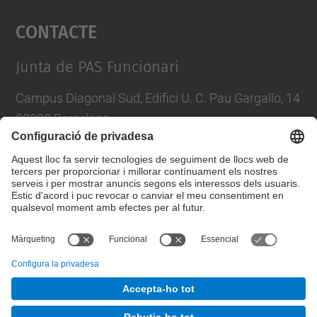
Contacte
powered by
Usercentrics Consent
Management Platform
Junta de PAS Funcionari
Campus Diagonal Sud, Edifici U. C. Pau Gargallo, 14
08028 Barcelona
Tel.
:
93 401 71 46
E-mail
:
junta.pasf@upc.edu
Formulari de contacte
© UPC
Junta PAS Funcionari