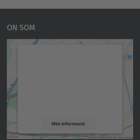
On Som
Necessitem el vostre
consentiment per carregar el
servei Google Maps!
Utilitzem un servei de tercers per incrustar
contingut del mapa que pugui recollir dades
sobre la vostra activitat. Reviseu-ne els
detalls i accepteu el servei per veure el
mapa.
Més Informació
Accepta