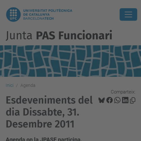
Junta
PAS Funcionari
Inici
Agenda
Comparteix:
Esdeveniments del
dia Dissabte, 31.
Desembre 2011
Agenda on la JPASF participa.