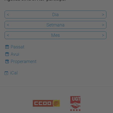
<
Dia
>
<
Setmana
>
<
Mes
>
Passat
Avui
7
Properament
iCal