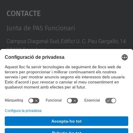
Contacte
powered by
Usercentrics Consent
Management Platform
Junta de PAS Funcionari
Campus Diagonal Sud, Edifici U. C. Pau Gargallo, 14
08028 Barcelona
Tel.
:
93 401 71 46
E-mail
:
junta.pasf@upc.edu
Formulari de contacte
© UPC
Junta PAS Funcionari