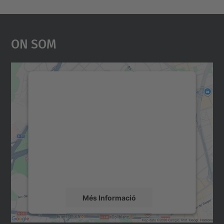
On Som
Necessitem el vostre
consentiment per carregar el
servei Google Maps!
Utilitzem un servei de tercers per incrustar
contingut del mapa que pugui recollir dades
sobre la vostra activitat. Reviseu-ne els
detalls i accepteu el servei per veure el
mapa.
Més Informació
Accepta