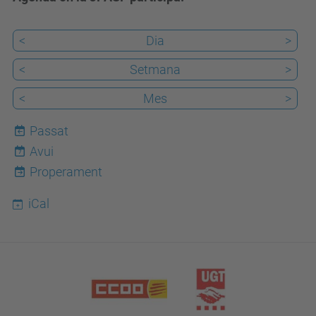
<
Dia
>
<
Setmana
>
<
Mes
>
Passat
Avui
7
Properament
iCal