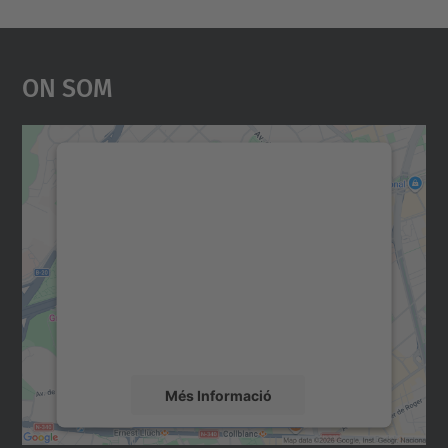
On Som
Necessitem el vostre
consentiment per carregar el
servei Google Maps!
Utilitzem un servei de tercers per incrustar
contingut del mapa que pugui recollir dades
sobre la vostra activitat. Reviseu-ne els
detalls i accepteu el servei per veure el
mapa.
Més Informació
Accepta