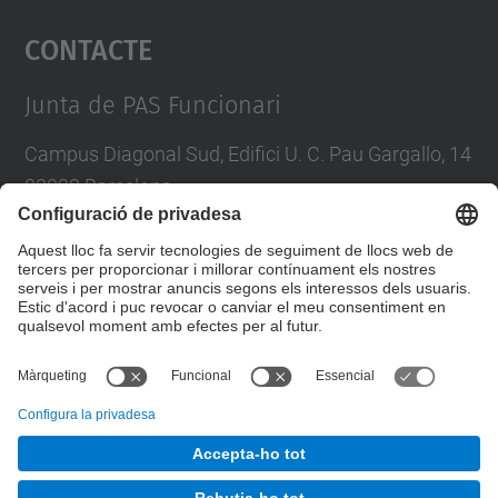
Contacte
powered by
Usercentrics Consent
Management Platform
Junta de PAS Funcionari
Campus Diagonal Sud, Edifici U. C. Pau Gargallo, 14
08028 Barcelona
Tel.
:
93 401 71 46
E-mail
:
junta.pasf@upc.edu
Formulari de contacte
© UPC
Junta PAS Funcionari