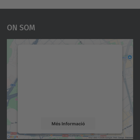
On Som
Necessitem el vostre
consentiment per carregar el
servei Google Maps!
Utilitzem un servei de tercers per incrustar
contingut del mapa que pugui recollir dades
sobre la vostra activitat. Reviseu-ne els
detalls i accepteu el servei per veure el
mapa.
Més Informació
Accepta