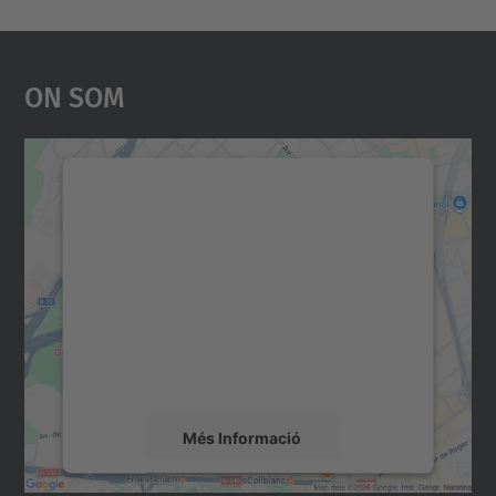
On Som
Necessitem el vostre
consentiment per carregar el
servei Google Maps!
Utilitzem un servei de tercers per incrustar
contingut del mapa que pugui recollir dades
sobre la vostra activitat. Reviseu-ne els
detalls i accepteu el servei per veure el
mapa.
Més Informació
Accepta