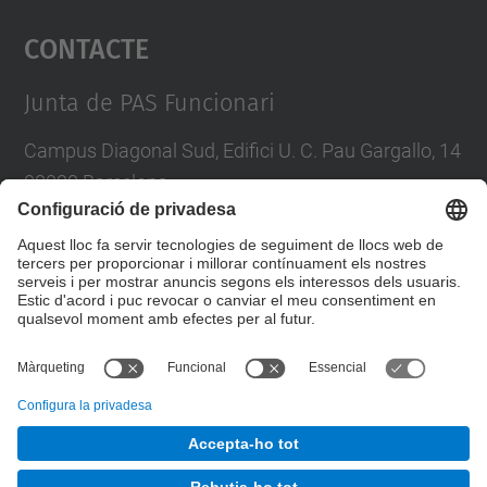
Contacte
powered by
Usercentrics Consent
Management Platform
Junta de PAS Funcionari
Campus Diagonal Sud, Edifici U. C. Pau Gargallo, 14
08028 Barcelona
Tel.
:
93 401 71 46
E-mail
:
junta.pasf@upc.edu
Formulari de contacte
© UPC
Junta PAS Funcionari