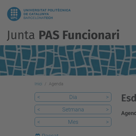
Junta
PAS Funcionari
Inici
Agenda
Esd
<
Dia
>
<
Setmana
>
Agend
<
Mes
>
Passat