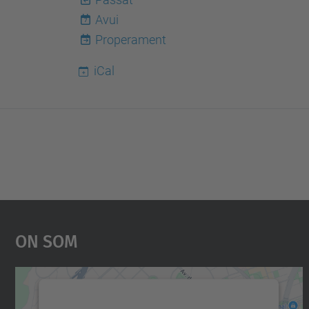
Avui
7
Properament
iCal
On Som
Necessitem el vostre consentiment