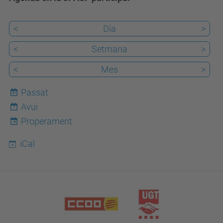
<
Dia
>
<
Setmana
>
<
Mes
>
Passat
Avui
7
Properament
iCal