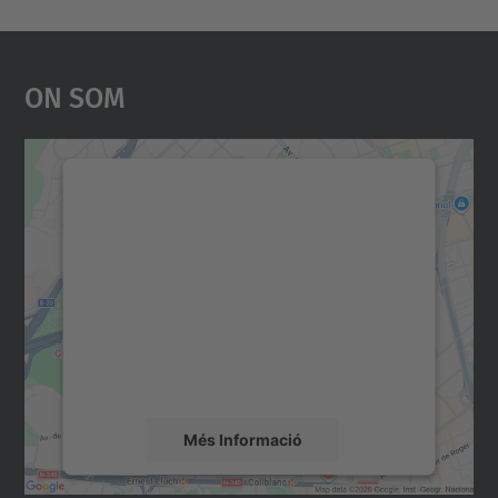
On Som
Necessitem el vostre
consentiment per carregar el
servei Google Maps!
Utilitzem un servei de tercers per incrustar
contingut del mapa que pugui recollir dades
sobre la vostra activitat. Reviseu-ne els
detalls i accepteu el servei per veure el
mapa.
Més Informació
Accepta