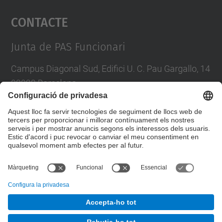
Contacte
powered by
Usercentrics Consent
Management Platform
Junta de PAS Funcionari
Campus Diagonal Sud, Edifici U. C. Pau Gargallo, 14
08028 Barcelona
Tel.
:
93 401 71 46
E-mail
:
junta.pasf@upc.edu
Formulari de contacte
© UPC
Junta PAS Funcionari