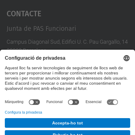
Contacte
powered by
Usercentrics Consent
Management Platform
Junta de PAS Funcionari
Campus Diagonal Sud, Edifici U. C. Pau Gargallo, 14
08028 Barcelona
Tel.
:
93 401 71 46
E-mail
:
junta.pasf@upc.edu
Formulari de contacte
© UPC
Junta PAS Funcionari