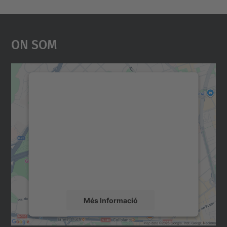
On Som
Necessitem el vostre
consentiment per carregar el
servei Google Maps!
Utilitzem un servei de tercers per incrustar
contingut del mapa que pugui recollir dades
sobre la vostra activitat. Reviseu-ne els
detalls i accepteu el servei per veure el
mapa.
Més Informació
Accepta