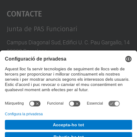
Contacte
powered by
Usercentrics Consent
Management Platform
Junta de PAS Funcionari
Campus Diagonal Sud, Edifici U. C. Pau Gargallo, 14
08028 Barcelona
Tel.
:
93 401 71 46
E-mail
:
junta.pasf@upc.edu
Formulari de contacte
© UPC
Junta PAS Funcionari