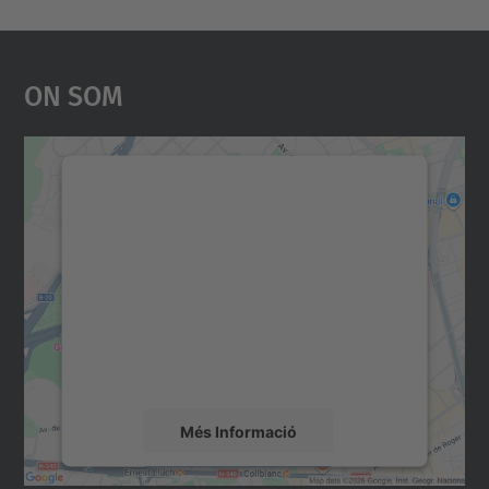
On Som
Necessitem el vostre
consentiment per carregar el
servei Google Maps!
Utilitzem un servei de tercers per incrustar
contingut del mapa que pugui recollir dades
sobre la vostra activitat. Reviseu-ne els
detalls i accepteu el servei per veure el
mapa.
Més Informació
Accepta