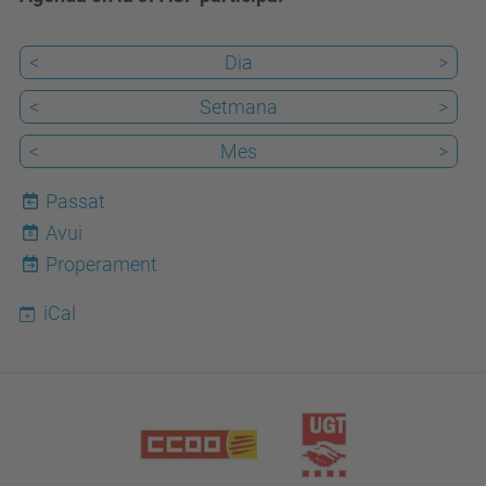
<
Dia
>
<
Setmana
>
<
Mes
>
Passat
Avui
6
Properament
iCal