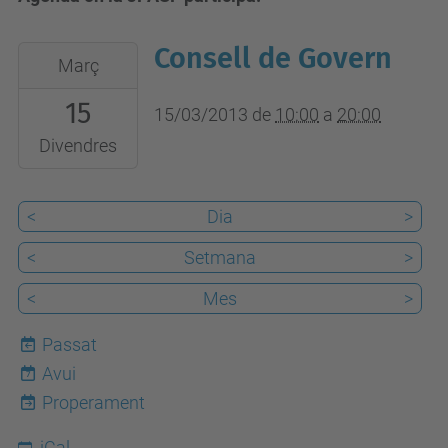
Consell de Govern
2013-
Març
03-
15
15T10:00:00+01:00
15/03/2013
de
10:00
a
20:00
2013-
Divendres
03-
15T20:00:00+01:00
<
Dia
>
Fundació
<
Setmana
>
UPC
<
Mes
>
Passat
Avui
7
Properament
iCal