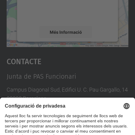
sobre la vostra activitat. Reviseu-ne els
detalls i accepteu el servei per veure el
mapa.
Més Informació
Accepta
Contacte
powered by
Usercentrics Consent
Management Platform
Junta de PAS Funcionari
Campus Diagonal Sud, Edifici U. C. Pau Gargallo, 14
08028 Barcelona
Tel.
:
93 401 71 46
E-mail
:
junta.pasf@upc.edu