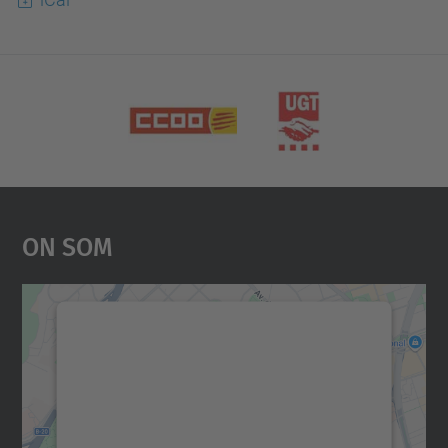
On Som
Necessitem el vostre
consentiment per carregar el
servei Google Maps!
Utilitzem un servei de tercers per incrustar
contingut del mapa que pugui recollir dades