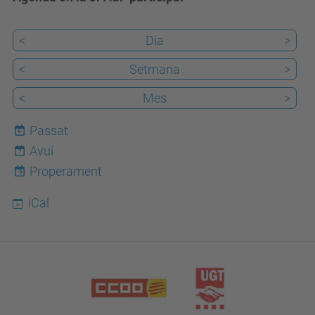
<
Dia
>
<
Setmana
>
<
Mes
>
Passat
Avui
7
Properament
iCal