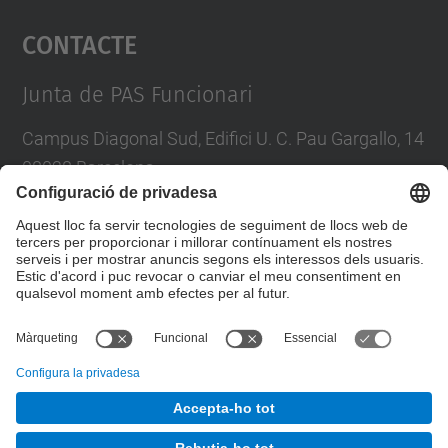
Contacte
powered by
Usercentrics Consent
Management Platform
Junta de PAS Funcionari
Campus Diagonal Sud, Edifici U. C. Pau Gargallo, 14
08028 Barcelona
Tel.
:
93 401 71 46
E-mail
:
junta.pasf@upc.edu
Formulari de contacte
© UPC
Junta PAS Funcionari