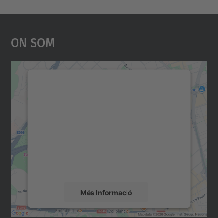
On Som
Necessitem el vostre
consentiment per carregar el
servei Google Maps!
Utilitzem un servei de tercers per incrustar
contingut del mapa que pugui recollir dades
sobre la vostra activitat. Reviseu-ne els
detalls i accepteu el servei per veure el
mapa.
Més Informació
Accepta