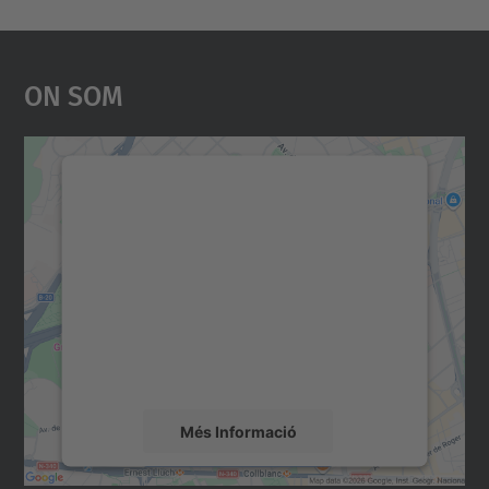
On Som
Necessitem el vostre
consentiment per carregar el
servei Google Maps!
Utilitzem un servei de tercers per incrustar
contingut del mapa que pugui recollir dades
sobre la vostra activitat. Reviseu-ne els
detalls i accepteu el servei per veure el
mapa.
Més Informació
Accepta