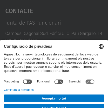
Contacte
powered by
Usercentrics Consent
Management Platform
Junta de PAS Funcionari
Campus Diagonal Sud, Edifici U. C. Pau Gargallo, 14
08028 Barcelona
Tel.
:
93 401 71 46
E-mail
:
junta.pasf@upc.edu
Formulari de contacte
© UPC
Junta PAS Funcionari