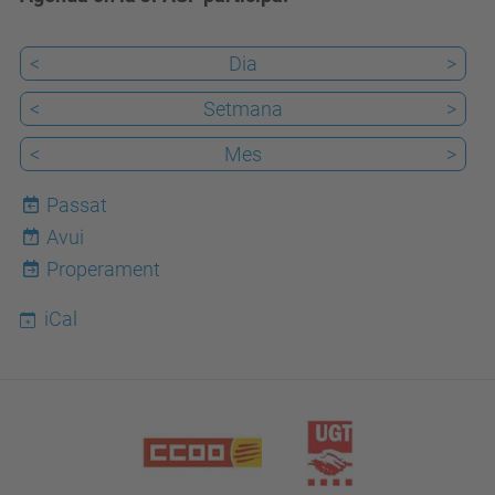
<
Dia
>
<
Setmana
>
<
Mes
>
Passat
Avui
7
Properament
iCal