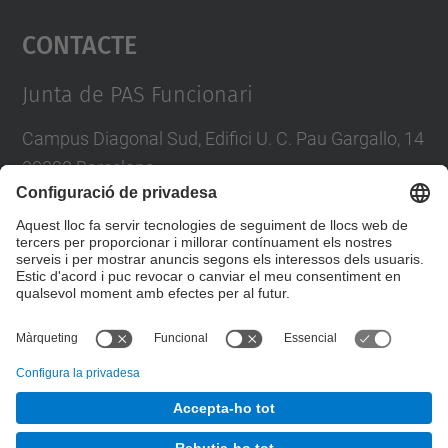
Contacte
powered by
Usercentrics Consent
Management Platform
Junta de PAS Funcionari
Campus Diagonal Sud, Edifici U. C. Pau Gargallo, 14
08028 Barcelona
Tel.
:
93 401 71 46
E-mail
:
junta.pasf@upc.edu
Formulari de contacte
© UPC
Junta PAS Funcionari