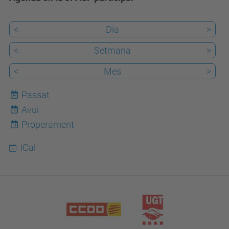
<
Dia
>
<
Setmana
>
<
Mes
>
Passat
Avui
10
Properament
iCal