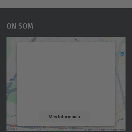
On Som
Necessitem el vostre
consentiment per carregar el
servei Google Maps!
Utilitzem un servei de tercers per incrustar
contingut del mapa que pugui recollir dades
sobre la vostra activitat. Reviseu-ne els
detalls i accepteu el servei per veure el
mapa.
Més Informació
Accepta