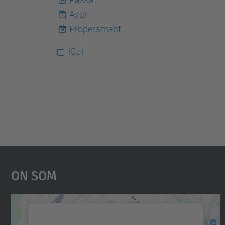
Avui
7
Properament
iCal
On Som
Necessitem el vostre consentiment