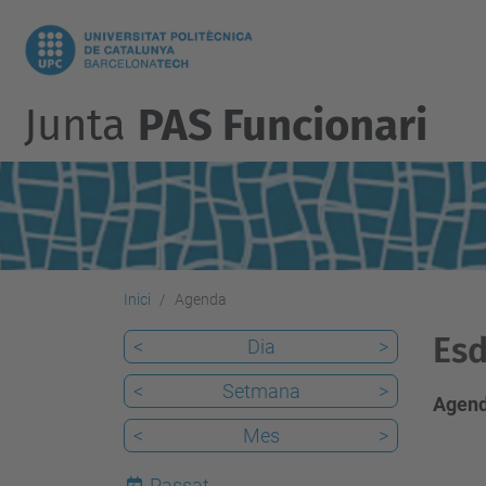
Junta
PAS Funcionari
Inici
Agenda
Esd
<
Dia
>
<
Setmana
>
Agend
<
Mes
>
Passat