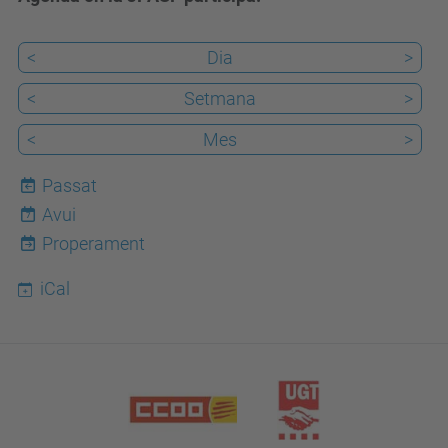
<
Dia
>
<
Setmana
>
<
Mes
>
Passat
Avui
7
Properament
iCal