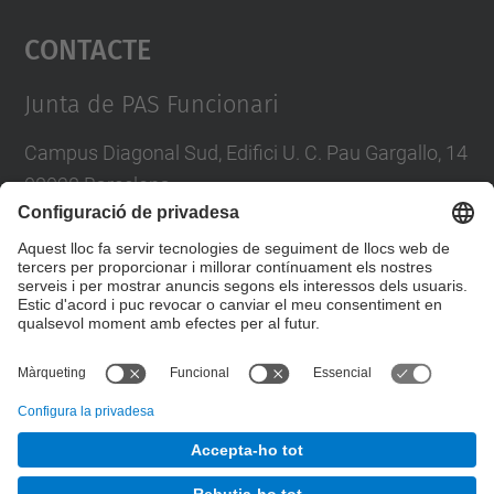
Contacte
powered by
Usercentrics Consent
Management Platform
Junta de PAS Funcionari
Campus Diagonal Sud, Edifici U. C. Pau Gargallo, 14
08028 Barcelona
Tel.
:
93 401 71 46
E-mail
:
junta.pasf@upc.edu
Formulari de contacte
© UPC
Junta PAS Funcionari