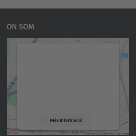
On Som
Necessitem el vostre
consentiment per carregar el
servei Google Maps!
Utilitzem un servei de tercers per incrustar
contingut del mapa que pugui recollir dades
sobre la vostra activitat. Reviseu-ne els
detalls i accepteu el servei per veure el
mapa.
Més Informació
Accepta