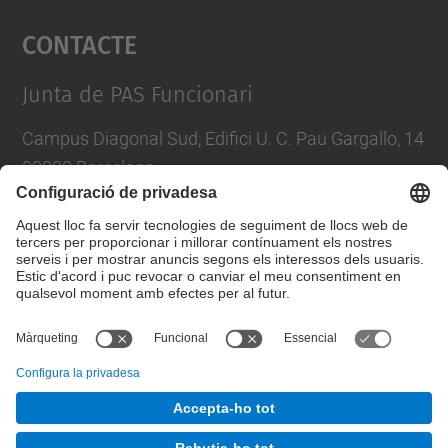
Contacte
powered by
Usercentrics Consent
Management Platform
Junta de PAS Funcionari
Campus Diagonal Sud, Edifici U. C. Pau Gargallo, 14
08028 Barcelona
Tel.
:
93 401 71 46
E-mail
:
junta.pasf@upc.edu
Formulari de contacte
© UPC
Junta PAS Funcionari