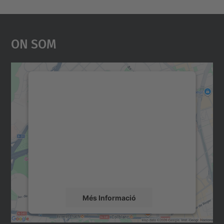
On Som
Necessitem el vostre
consentiment per carregar el
servei Google Maps!
Utilitzem un servei de tercers per incrustar
contingut del mapa que pugui recollir dades
sobre la vostra activitat. Reviseu-ne els
detalls i accepteu el servei per veure el
mapa.
Més Informació
Accepta