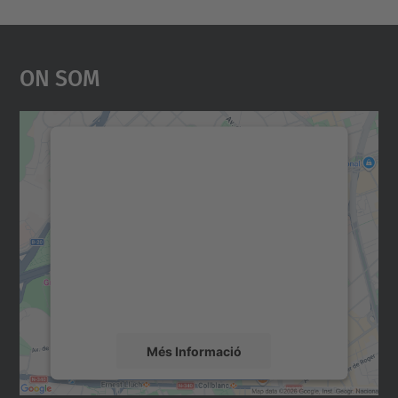
On Som
Necessitem el vostre
consentiment per carregar el
servei Google Maps!
Utilitzem un servei de tercers per incrustar
contingut del mapa que pugui recollir dades
sobre la vostra activitat. Reviseu-ne els
detalls i accepteu el servei per veure el
mapa.
Més Informació
Accepta