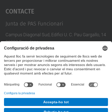
Contacte
powered by
Usercentrics Consent
Management Platform
Junta de PAS Funcionari
Campus Diagonal Sud, Edifici U. C. Pau Gargallo, 14
08028 Barcelona
Tel.
:
93 401 71 46
E-mail
:
junta.pasf@upc.edu
Formulari de contacte
© UPC
Junta PAS Funcionari