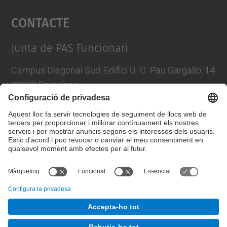
Contacte
powered by
Usercentrics Consent
Management Platform
Junta de PAS Funcionari
Campus Diagonal Sud, Edifici U. C. Pau Gargallo, 14
08028 Barcelona
Tel.
:
93 401 71 46
E-mail
:
junta.pasf@upc.edu
Formulari de contacte
© UPC
Junta PAS Funcionari