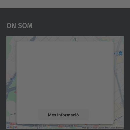
On Som
Necessitem el vostre
consentiment per carregar el
servei Google Maps!
Utilitzem un servei de tercers per incrustar
contingut del mapa que pugui recollir dades
sobre la vostra activitat. Reviseu-ne els
detalls i accepteu el servei per veure el
mapa.
Més Informació
Accepta