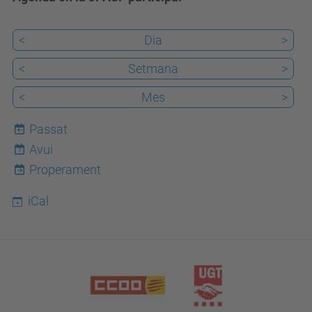
<
Dia
>
<
Setmana
>
<
Mes
>
Passat
Avui
7
Properament
iCal