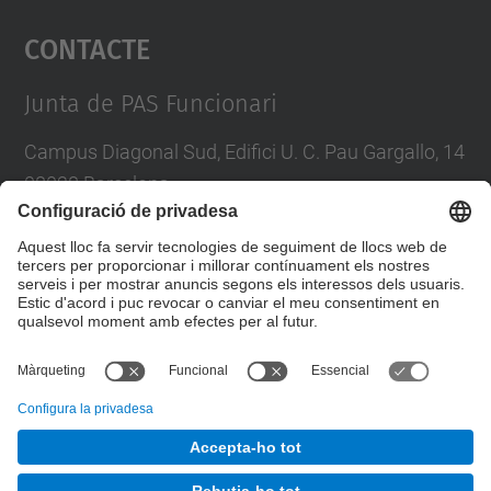
Contacte
powered by
Usercentrics Consent
Management Platform
Junta de PAS Funcionari
Campus Diagonal Sud, Edifici U. C. Pau Gargallo, 14
08028 Barcelona
Tel.
:
93 401 71 46
E-mail
:
junta.pasf@upc.edu
Formulari de contacte
© UPC
Junta PAS Funcionari