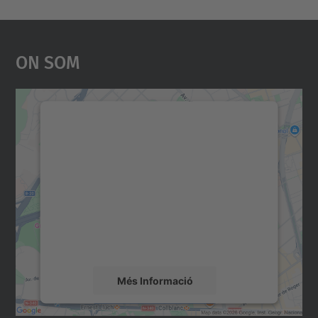
On Som
Necessitem el vostre
consentiment per carregar el
servei Google Maps!
Utilitzem un servei de tercers per incrustar
contingut del mapa que pugui recollir dades
sobre la vostra activitat. Reviseu-ne els
detalls i accepteu el servei per veure el
mapa.
Més Informació
Accepta