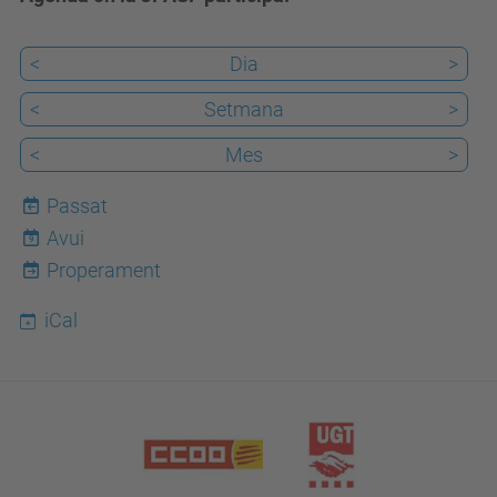
<
Dia
>
<
Setmana
>
<
Mes
>
Passat
Avui
9
Properament
iCal