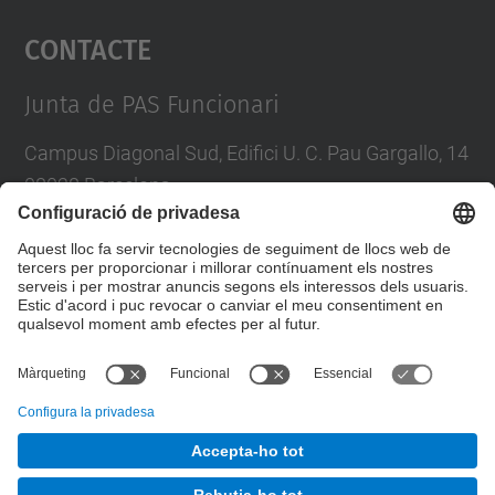
Contacte
powered by
Usercentrics Consent
Management Platform
Junta de PAS Funcionari
Campus Diagonal Sud, Edifici U. C. Pau Gargallo, 14
08028 Barcelona
Tel.
:
93 401 71 46
E-mail
:
junta.pasf@upc.edu
Formulari de contacte
© UPC
Junta PAS Funcionari