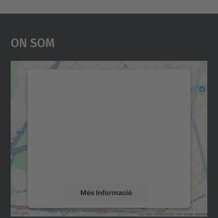
On Som
Necessitem el vostre
consentiment per carregar el
servei Google Maps!
Utilitzem un servei de tercers per incrustar
contingut del mapa que pugui recollir dades
sobre la vostra activitat. Reviseu-ne els
detalls i accepteu el servei per veure el
mapa.
Més Informació
Accepta