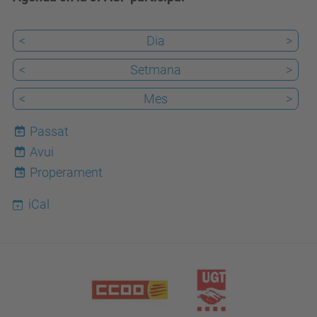
<
Dia
>
<
Setmana
>
<
Mes
>
Passat
Avui
7
Properament
iCal