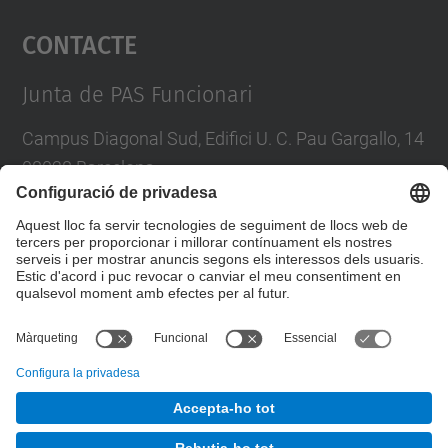
Contacte
powered by
Usercentrics Consent
Management Platform
Junta de PAS Funcionari
Campus Diagonal Sud, Edifici U. C. Pau Gargallo, 14
08028 Barcelona
Tel.
:
93 401 71 46
E-mail
:
junta.pasf@upc.edu
Formulari de contacte
© UPC
Junta PAS Funcionari