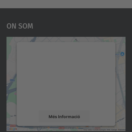
On Som
Necessitem el vostre
consentiment per carregar el
servei Google Maps!
Utilitzem un servei de tercers per incrustar
contingut del mapa que pugui recollir dades
sobre la vostra activitat. Reviseu-ne els
detalls i accepteu el servei per veure el
mapa.
Més Informació
Accepta