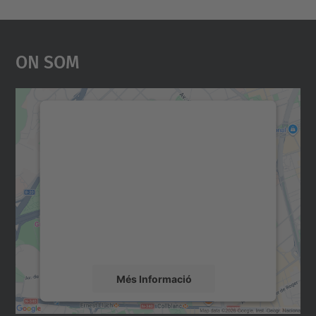
On Som
Necessitem el vostre
consentiment per carregar el
servei Google Maps!
Utilitzem un servei de tercers per incrustar
contingut del mapa que pugui recollir dades
sobre la vostra activitat. Reviseu-ne els
detalls i accepteu el servei per veure el
mapa.
Més Informació
Accepta