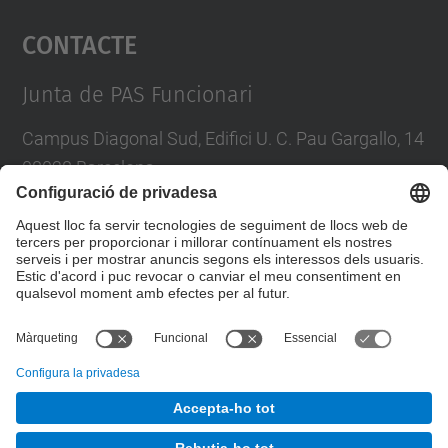
Contacte
powered by
Usercentrics Consent
Management Platform
Junta de PAS Funcionari
Campus Diagonal Sud, Edifici U. C. Pau Gargallo, 14
08028 Barcelona
Tel.
:
93 401 71 46
E-mail
:
junta.pasf@upc.edu
Formulari de contacte
© UPC
Junta PAS Funcionari