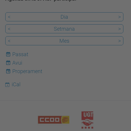
<
Dia
>
<
Setmana
>
<
Mes
>
Passat
Avui
6
Properament
iCal